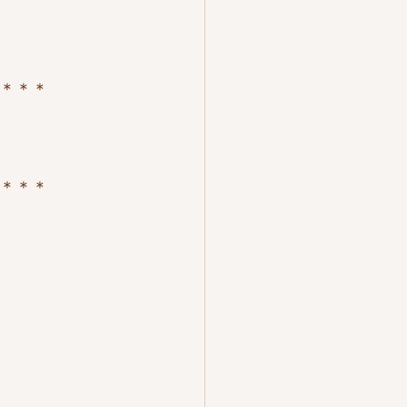
＊＊＊
＊＊＊