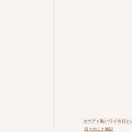
カウアイ島
ハワイ
今日と
日々のこと雑記