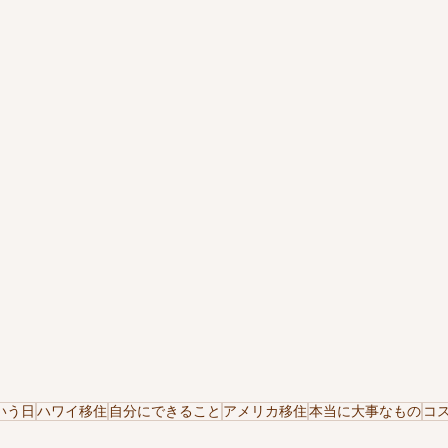
いう日
ハワイ移住
自分にできること
アメリカ移住
本当に大事なもの
コ