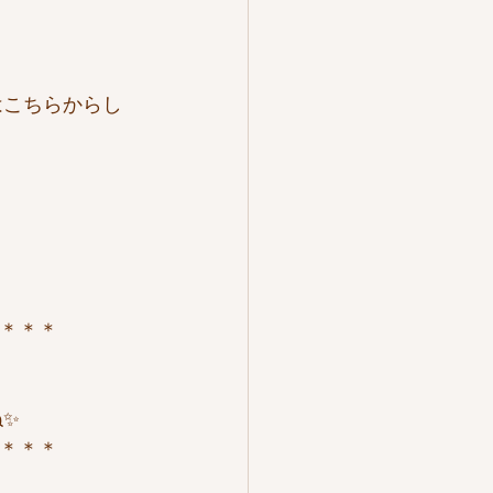
銭はこちらからし
＊＊＊
ね✨
＊＊＊