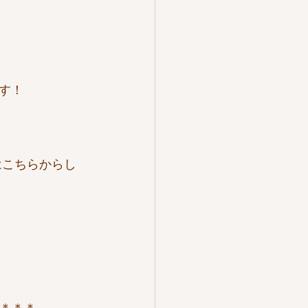
す！
銭はこちらからし
＊＊＊