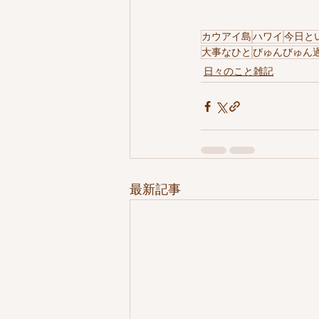
カウアイ島
ハワイ
今日と
大事なひと
びゅんびゅん
日々のこと雑記
最新記事