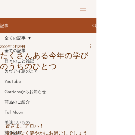
記事
全ての記事
2020年12月29日
全ての記事
たくさんある今年の学び
日々のこと雑記
のうちのひとつ
カウアイ島のこと
YouTube
Gardensからお知らせ
商品のご紹介
Full Moon
美味しいもの
皆さま、アロハ！
旅の記録
変わりなく健やかにお過ごしでしょう