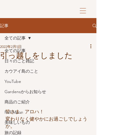
記事
全ての記事
2022年2月5日
全ての記事
引っ越しをしました
日々のこと雑記
カウアイ島のこと
YouTube
Gardensからお知らせ
商品のご紹介
皆さま、アロハ！
Full Moon
変わりなく健やかにお過ごしでしょう
美味しいもの
か。
旅の記録