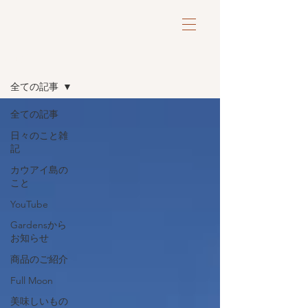
ブログ
全ての記事
全ての記事
日々のこと雑
記
カウアイ島の
こと
YouTube
Gardensから
お知らせ
商品のご紹介
Full Moon
美味しいもの