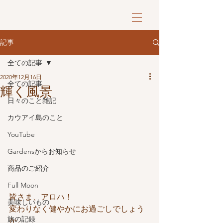
記事
全ての記事
2020年12月16日
全ての記事
輝く風景
日々のこと雑記
カウアイ島のこと
YouTube
Gardensからお知らせ
商品のご紹介
Full Moon
皆さま、アロハ！
美味しいもの
変わりなく健やかにお過ごしでしょう
旅の記録
か。