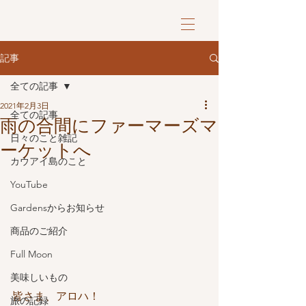
記事
全ての記事
2021年2月3日
全ての記事
雨の合間にファーマーズマ
日々のこと雑記
ーケットへ
カウアイ島のこと
YouTube
Gardensからお知らせ
商品のご紹介
Full Moon
美味しいもの
皆さま、アロハ！
旅の記録