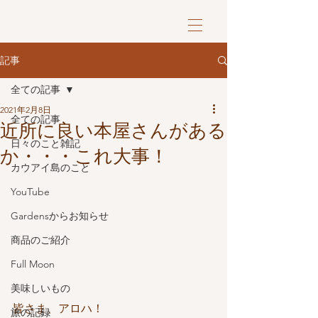
記事
全ての記事
2021年2月8日
全ての記事
近所に良い本屋さんがある
日々のこと雑記
か・・・これ大事！
カウアイ島のこと
YouTube
Gardensからお知らせ
商品のご紹介
Full Moon
美味しいもの
皆さま、アロハ！
旅の記録