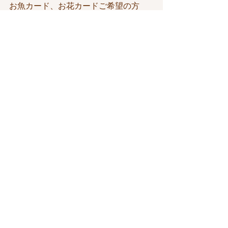
お魚カード、お花カードご希望の方
は、こちらのホームページからどうぞ
＊＊＊＊＊＊＊＊＊＊＊＊＊＊＊＊＊
＊＊＊＊＊＊＊＊＊＊＊＊＊＊＊＊
カウアイ島のクラフト・ショップ 
Gardens（ガーデンズ）
お魚カードが欲しい方はこちらからど
うぞ！
ニイハウシェル のアクセサリーもチェ
ックしてみてくださいね✨
＊＊＊＊＊＊＊＊＊＊＊＊＊＊＊＊＊
＊＊＊＊＊＊＊＊＊＊＊＊＊＊＊＊