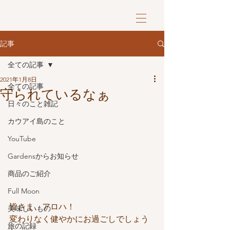
記事
全ての記事
2021年1月8日
全ての記事
守られているなぁ
日々のこと雑記
カウアイ島のこと
YouTube
Gardensからお知らせ
商品のご紹介
Full Moon
皆さま、アロハ！
美味しいもの
変わりなく健やかにお過ごしでしょう
旅の記録