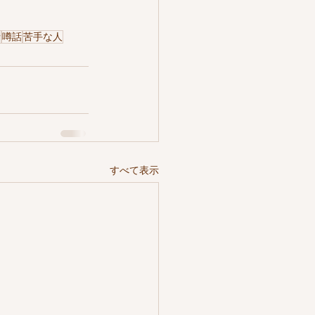
情
噂話
苦手な人
すべて表示