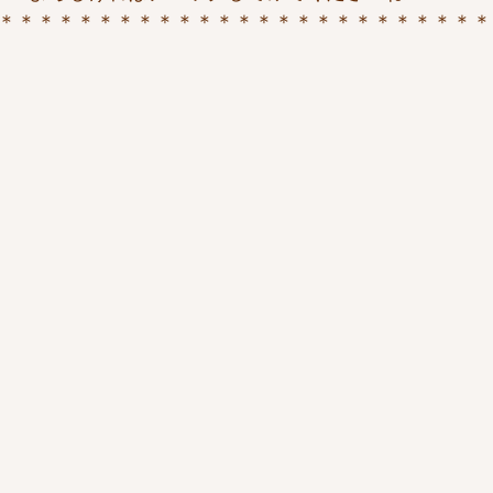
＊＊＊＊＊＊＊＊＊＊＊＊＊＊＊＊＊＊＊＊＊＊＊＊＊