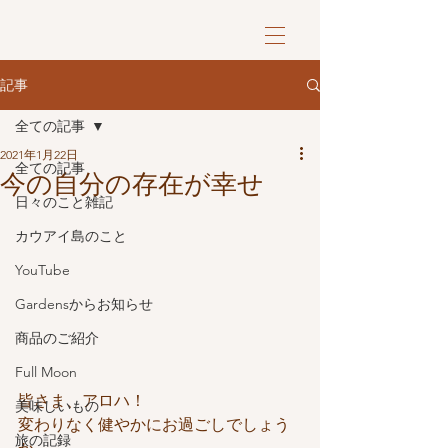
記事
全ての記事
2021年1月22日
全ての記事
今の自分の存在が幸せ
日々のこと雑記
カウアイ島のこと
YouTube
Gardensからお知らせ
商品のご紹介
Full Moon
皆さま、アロハ！
美味しいもの
変わりなく健やかにお過ごしでしょう
旅の記録