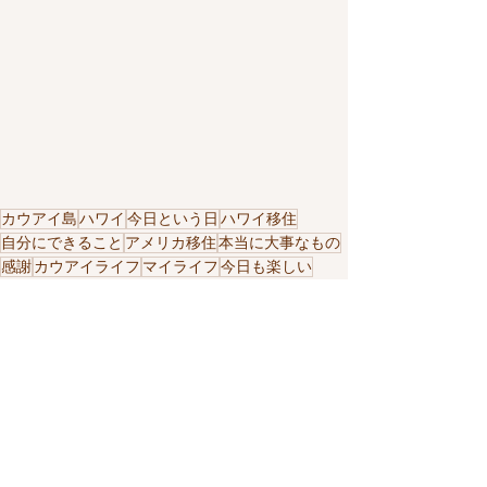
カウアイ島
ハワイ
今日という日
ハワイ移住
自分にできること
アメリカ移住
本当に大事なもの
感謝
カウアイライフ
マイライフ
今日も楽しい
私の人生
仕事
YouTube