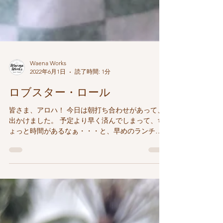
Waena Works
2022年6月1日
読了時間: 1分
ロブスター・ロール
皆さま、アロハ！ 今日は朝打ち合わせがあって、
出かけました。 予定より早く済んでしまって、ち
ょっと時間があるなぁ・・・と、早めのランチ
に。 ロブスター・ロールが美味しい デリ（Deli &
Bread）にきました。 やっぱり人気のお店だけあ
って、レジの前には列ができています...