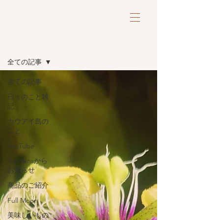
ブログ
全ての記事
全ての記事
日々のこと雑
記
カウアイ島の
こと
YouTube
Gardensから
お知らせ
商品のご紹介
Full Moon
美味しいもの