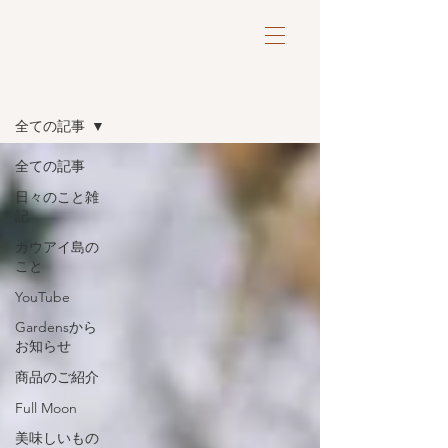
ブログ
全ての記事
全ての記事
日々のこと雑
記
カウアイ島の
こと
YouTube
Gardensから
お知らせ
商品のご紹介
Full Moon
美味しいもの