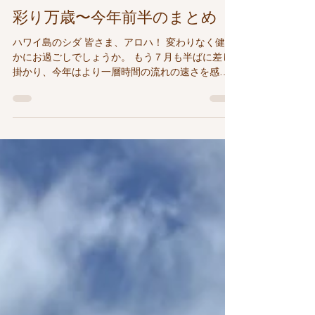
Waena Works
2025年7月13日
読了時間: 5分
彩り万歳〜今年前半のまとめ
ハワイ島のシダ 皆さま、アロハ！ 変わりなく健や
かにお過ごしでしょうか。 もう７月も半ばに差し
掛かり、今年はより一層時間の流れの速さを感じ
ています。今年も本当にありがたいことに、いろ
いろなことに挑戦させていただき、毎日が充実し
ています。これから後半は、さらに新しいことを
始め...