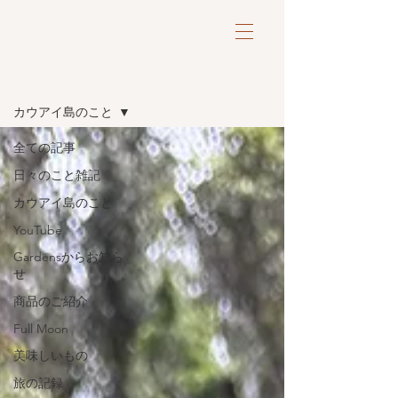
ブログ
カウアイ島のこと
全ての記事
日々のこと雑記
カウアイ島のこと
YouTube
Gardensからお知ら
せ
商品のご紹介
Full Moon
美味しいもの
旅の記録